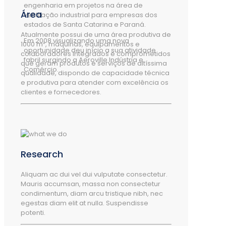
engenharia em projetos na área de
Área
ventilação industrial para empresas dos
estados de Santa Catarina e Paraná.
Atualmente possui de uma área produtiva de
Em 2008 visualizando uma nova
1000 m², máquinas, equipamentos e
oportunidade deu início a sua atividade
colaboradores integrados e comprometidos
fabril surgindo a Aeroville Indústria e
que geram produtos e serviços de altíssima
Comércio.
qualidade, dispondo de capacidade técnica
e produtiva para atender com excelência os
clientes e fornecedores.
Research
Aliquam ac dui vel dui vulputate consectetur.
Mauris accumsan, massa non consectetur
condimentum, diam arcu tristique nibh, nec
egestas diam elit at nulla. Suspendisse
potenti.