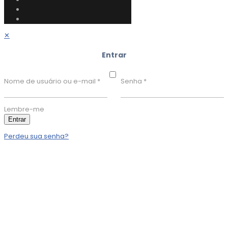
✕
Entrar
Nome de usuário ou e-mail
*
Senha
*
Lembre-me
Entrar
Perdeu sua senha?